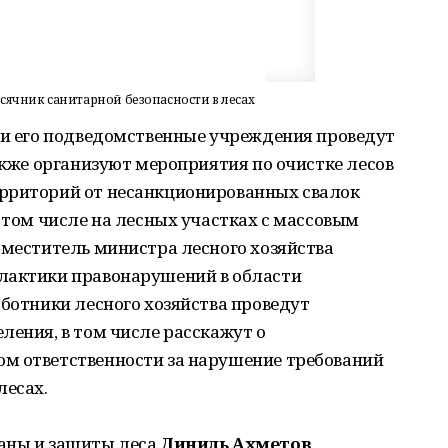
сячник санитарной безопасности в лесах
Б и его подведомственные учреждения проведут
также организуют мероприятия по очистке лесов
рриторий от несанкционированных свалок
в том числе на лесных участках с массовым
аместитель министра лесного хозяйства
илактики правонарушений в области
аботники лесного хозяйства проведут
ления, в том числе расскажут о
м ответственности за нарушение требований
лесах.
аны и защиты леса
Диниль Ахметов
,