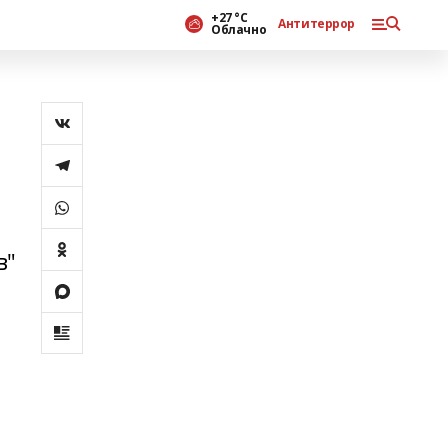
+27 °С
Антитеррор
Облачно
в"