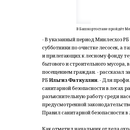
В Башкортостане пройдёт Ме
- В указанный период Минлесхоз Р
субботники по очистке лесосек, а 
и прилегающих к лесному фонду те
бытового и строительного мусора, 
посещением граждан. - рассказал з
РБ
Ильгиз Фаткуллин
. - Для проф
санитарной безопасности в лесах р
разъяснительную работу среди насе
предусмотренной законодательство
Правил санитарной безопасности в 
Как отметил начальник отдела охр