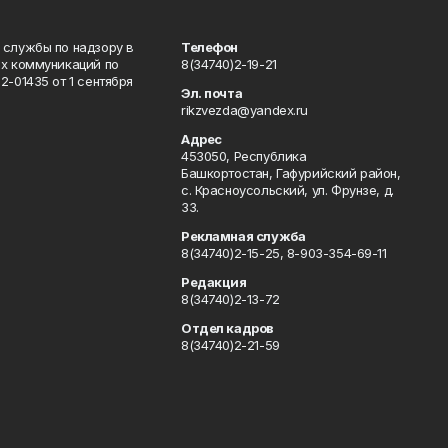
 службы по надзору в
Телефон
ых коммуникаций по
8(34740)2-19-21
-01435 от 1 сентября
Эл. почта
rikzvezda@yandex.ru
Адрес
453050, Республика
Башкортостан, Гафурийский район,
с. Красноусольский, ул. Фрунзе, д.
33.
Рекламная служба
8(34740)2-15-25, 8-903-354-69-11
Редакция
8(34740)2-13-72
Отдел кадров
8(34740)2-21-59