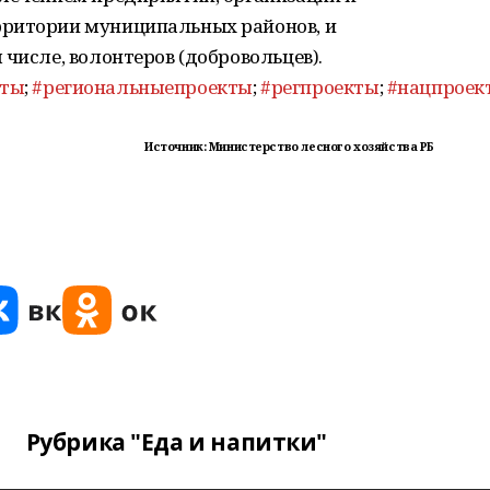
рритории муниципальных районов, и
 числе, волонтеров (добровольцев).
кты
;
#региональныепроекты
;
#регпроекты
;
#нацпроек
Источник: Министерство лесного хозяйства РБ
Рубрика "Еда и напитки"