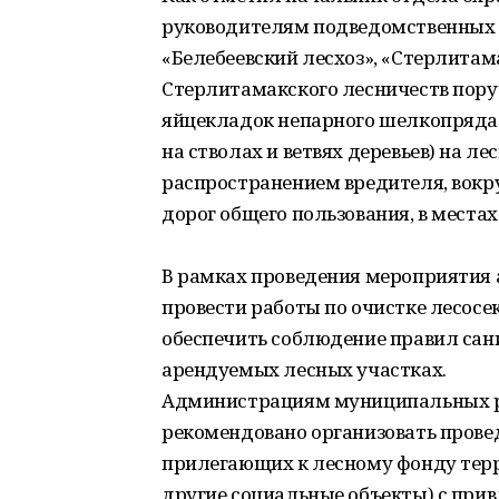
руководителям подведомственных 
«Белебеевский лесхоз», «Стерлитама
Стерлитамакского лесничеств пору
яйцекладок непарного шелкопряда 
на стволах и ветвях деревьев) на л
распространением вредителя, вокр
дорог общего пользования, в места
В рамках проведения мероприятия
провести работы по очистке лесосе
обеспечить соблюдение правил сани
арендуемых лесных участках.
Администрациям муниципальных р
рекомендовано организовать провед
прилегающих к лесному фонду терр
другие социальные объекты) с при