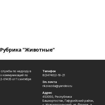
Рубрика "Животные"
 службы по надзору в
Телефон
ых коммуникаций по
8(34740)2-19-21
-01435 от 1 сентября
Эл. почта
rikzvezda@yandex.ru
Адрес
453050, Республика
Башкортостан, Гафурийский район,
с. Красноусольский, ул. Фрунзе, д.