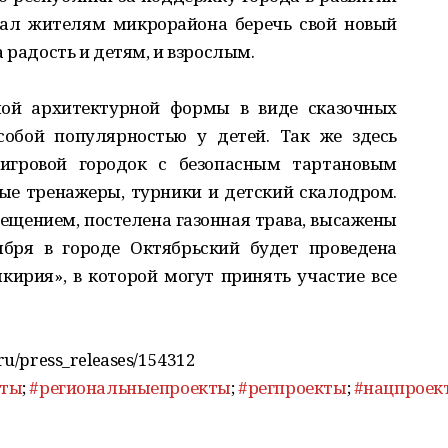
лал жителям микрорайона беречь свой новый
 радость и детям, и взрослым.
лой архитектурной формы в виде сказочных
собой популярностью у детей. Так же здесь
 игровой городок с безопасным тартановым
ые тренажеры, турники и детский скалодром.
ещением, постелена газонная трава, высажены
ября в городе Октябрьский будет проведена
кирия», в которой могут принять участие все
.ru/press_releases/154312
кты
;
#региональныепроекты
;
#регпроекты
;
#нацпроек