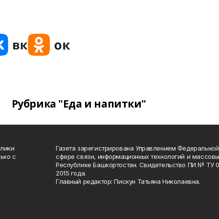
Рубрика "Еда и напитки"
блики
Газета зарегистрирована Управлением Федеральной
ько с
сфере связи, информационных технологий и массов
Республике Башкортостан. Свидетельство ПИ № ТУ 02
2015 года.
Главный редактор: Пискун Татьяна Николаевна.