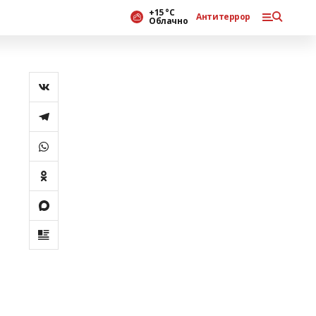
+15 °С
Антитеррор
Облачно