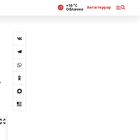
+16 °С
Антитеррор
Облачно
,