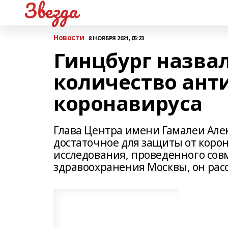
Звезда
Новости
8 НОЯБРЯ 2021, 05:23
Гинцбург назва
количество ант
коронавируса
Глава Центра имени Гамалеи Алек
достаточное для защиты от коро
исследования, проведенного сов
здравоохранения Москвы, он расс