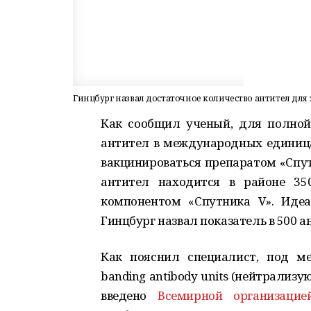
Гинцбург назвал достаточное количество антител для
Как сообщил ученый, для полно
антител в международных единицах
вакцинироваться препаратом «Спутн
антител находится в районе 35
компонентом «Спутника V». Иде
Гинцбург назвал показатель в 500 а
Как пояснил специалист, под м
banding antibody units (нейтрализ
введено
Всемирной организацие