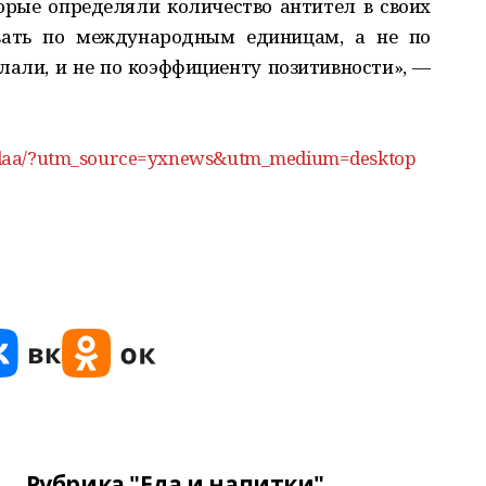
орые определяли количество антител в своих
ивать по международным единицам, а не по
елали, и не по коэффициенту позитивности», —
titelaa/?utm_source=yxnews&utm_medium=desktop
Рубрика "Еда и напитки"