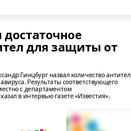
л достаточное
ител для защиты от
сандр Гинцбург назвал количество антител
навируса. Результаты соответствующего
местно с департаментом
казал в интервью газете «Известия».