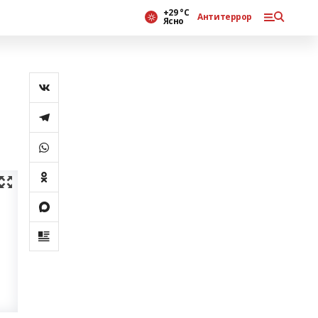
+29 °С
Антитеррор
Ясно