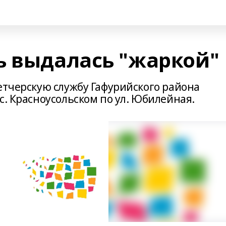
ь выдалась "жаркой"
етчерскую службу Гафурийского района
с. Красноусольском по ул. Юбилейная.