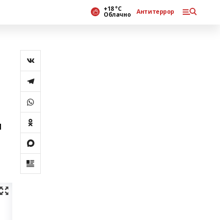
+18 °С
Антитеррор
Облачно
и