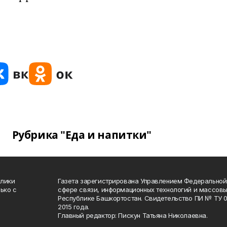
Рубрика "Еда и напитки"
блики
Газета зарегистрирована Управлением Федеральной
ько с
сфере связи, информационных технологий и массов
Республике Башкортостан. Свидетельство ПИ № ТУ 02
2015 года.
Главный редактор: Пискун Татьяна Николаевна.