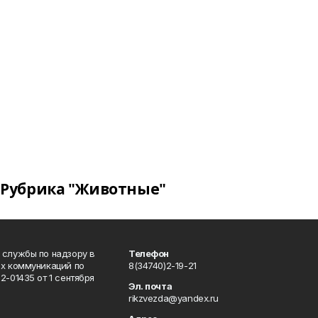
Рубрика "Животные"
 службы по надзору в
Телефон
ых коммуникаций по
8(34740)2-19-21
-01435 от 1 сентября
Эл. почта
rikzvezda@yandex.ru