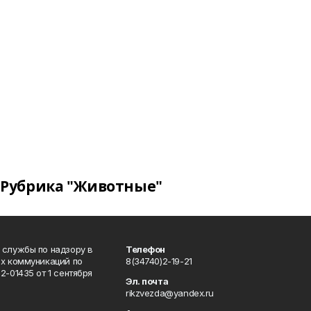
Рубрика "Животные"
 службы по надзору в
Телефон
ых коммуникаций по
8(34740)2-19-21
-01435 от 1 сентября
Эл. почта
rikzvezda@yandex.ru