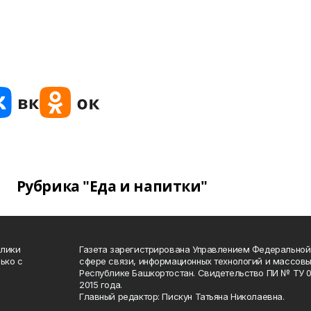
Рубрика "Еда и напитки"
блики
Газета зарегистрирована Управлением Федеральной
ько с
сфере связи, информационных технологий и массов
Республике Башкортостан. Свидетельство ПИ № ТУ 02
2015 года.
Главный редактор: Пискун Татьяна Николаевна.