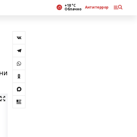
+18 °С
Антитеррор
Облачно
дни