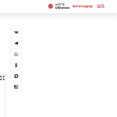
+17 °С
Антитеррор
Облачно