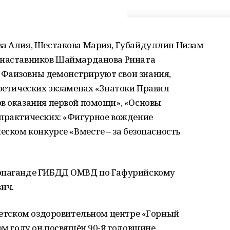
ва Алия, Шестакова Мария, Губайдуллин Низам
 наставников Шаймарданова Рината
 Фаизовны демонстрируют свои знания,
оретических экзаменах «Знатоки Правил
ов оказания первой помощи», «Основы
 практических: «Фигурное вождение
еском конкурсе «Вместе – за безопасность
ропаганде ГИБДД ОМВД по Гафурийскому
ич.
 детском оздоровительном центре «Горный
ом году он посвящён 90-й годовщине