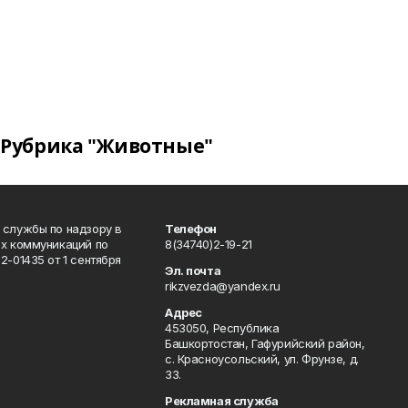
Рубрика "Животные"
 службы по надзору в
Телефон
ых коммуникаций по
8(34740)2-19-21
-01435 от 1 сентября
Эл. почта
rikzvezda@yandex.ru
Адрес
453050, Республика
Башкортостан, Гафурийский район,
с. Красноусольский, ул. Фрунзе, д.
33.
Рекламная служба