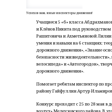
Успехов вам, юные инспекторы движения!
Учащиеся 5 «б» класса Абдрахмано
и Клёнов Никита под руководством
Рашитовича и Ахметьяновой Лилии
умения и навыки на 6 станциях: те
дорожного движения», «Знание осн
безопасности жизнедеятельности»,
велосипеда» и «Автогородок», творч
дорожного движения».
Помогает ребятам инспектор по п
району Гайфуллин Артур Ильмиров
Конкурс проходит с 25 по 28 мая в
воздух» Мелеузовского района. В эт