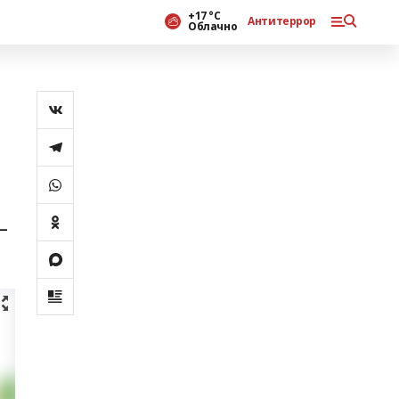
+17 °С
Антитеррор
Облачно
–