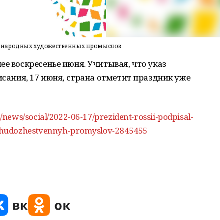
я народных художественных промыслов
е воскресенье июня. Учитывая, что указ
исания, 17 июня, страна отметит праздник уже
news/social/2022-06-17/prezident-rossii-podpisal-
-hudozhestvennyh-promyslov-2845455