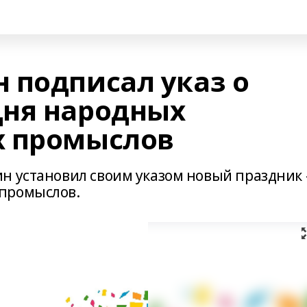
 подписал указ о
Дня народных
х промыслов
н установил своим указом новый праздник 
промыслов.