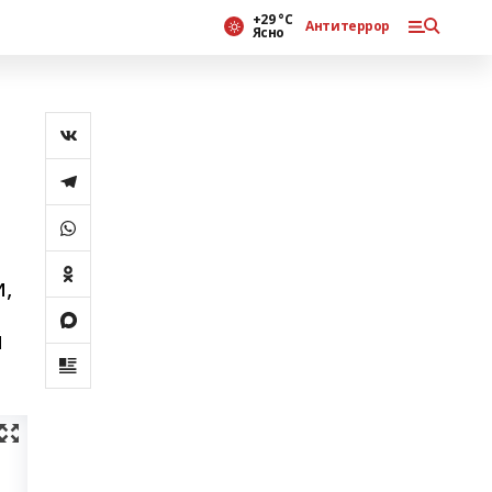
+29 °С
Антитеррор
Ясно
и,
й