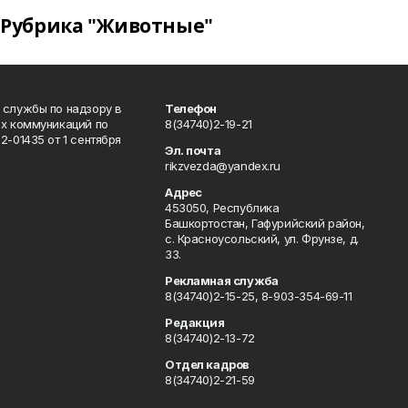
Рубрика "Животные"
 службы по надзору в
Телефон
ых коммуникаций по
8(34740)2-19-21
-01435 от 1 сентября
Эл. почта
rikzvezda@yandex.ru
Адрес
453050, Республика
Башкортостан, Гафурийский район,
с. Красноусольский, ул. Фрунзе, д.
33.
Рекламная служба
8(34740)2-15-25, 8-903-354-69-11
Редакция
8(34740)2-13-72
Отдел кадров
8(34740)2-21-59