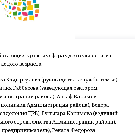
аботающих в разных сферах деятельности, из
лодого возраста.
а Кадыргулова (руководитель службы семьи).
 Лилия Габбасова (заведующая сектором
министрации района), Ансаф Каримов
политики Администрации района), Венера
 отделения ЦРБ), Гульнара Каримова (ведущий
ьного строительства Администрации района),
 предприниматель), Рената Фёдорова