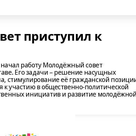
ет приступил к
е начал работу Молодёжный совет
таве. Его задачи – решение насущных
а, стимулирование её гражданской позици
я к участию в общественно-политической
твенных инициатив и развитие молодёжно