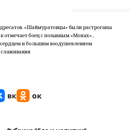
адресатов. «Шаймуратовцы» были растроганы
к отмечает боец с позывным «Монах» ,
 сердцем и большим воодушевлением
о слаживания