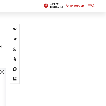
+23 °С
Антитеррор
Облачно
и