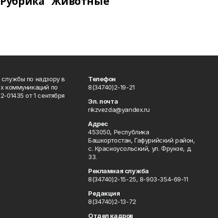
Рубрика "Животные"
 службы по надзору в
Телефон
ых коммуникаций по
8(34740)2-19-21
-01435 от 1 сентября
Эл. почта
rikzvezda@yandex.ru
Адрес
453050, Республика
Башкортостан, Гафурийский район,
с. Красноусольский, ул. Фрунзе, д.
33.
Рекламная служба
8(34740)2-15-25, 8-903-354-69-11
Редакция
8(34740)2-13-72
Отдел кадров