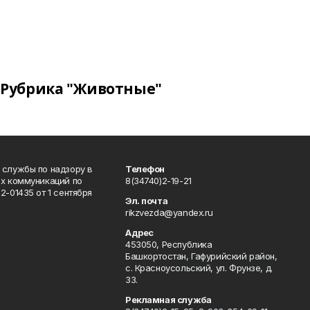
Рубрика "Животные"
 службы по надзору в
Телефон
ых коммуникаций по
8(34740)2-19-21
-01435 от 1 сентября
Эл. почта
rikzvezda@yandex.ru
Адрес
453050, Республика
Башкортостан, Гафурийский район,
с. Красноусольский, ул. Фрунзе, д.
33.
Рекламная служба