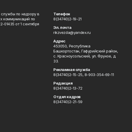
 службы по надзору в
Телефон
ых коммуникаций по
8(34740)2-19-21
-01435 от 1 сентября
Эл. почта
rikzvezda@yandex.ru
Адрес
453050, Республика
Башкортостан, Гафурийский район,
с. Красноусольский, ул. Фрунзе, д.
33.
Рекламная служба
8(34740)2-15-25, 8-903-354-69-11
Редакция
8(34740)2-13-72
Отдел кадров
8(34740)2-21-59