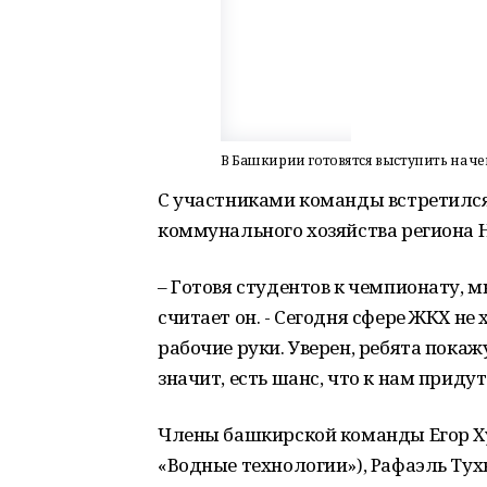
В Башкирии готовятся выступить на чем
С участниками команды встретилс
коммунального хозяйства региона 
– Готовя студентов к чемпионату, 
считает он. - Сегодня сфере ЖКХ не
рабочие руки. Уверен, ребята пока
значит, есть шанс, что к нам приду
Члены башкирской команды Егор Ху
«Водные технологии»), Рафаэль Ту