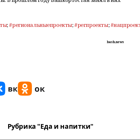
кты
;
#региональныепроекты
;
#регпроекты
;
#нацпроек
bash.news
Рубрика "Еда и напитки"