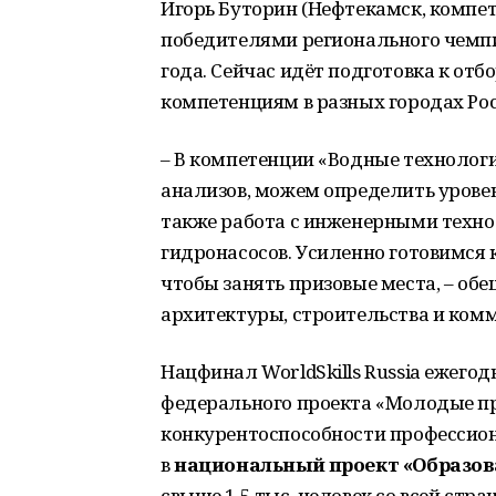
Игорь Буторин (Нефтекамск, компе
победителями регионального чемпи
года. Сейчас идёт подготовка к от
компетенциям в разных городах Рос
– В компетенции «Водные техноло
анализов, можем определить уровен
также работа с инженерными техно
гидронасосов. Усиленно готовимся
чтобы занять призовые места, – об
архитектуры, строительства и комм
Нацфинал WorldSkills Russia ежего
федерального проекта «Молодые п
конкурентоспособности профессион
в
национальный проект «Образов
свыше 1,5 тыс. человек со всей стр