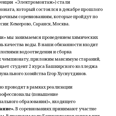
тенция «Электромонтаж») стали
оната, который состоялся в декабре прошлого
борочным соревнованиям, которые пройдут по
сии: Кемерово, Саранск, Москва.
гии» мы занимаемся проведением химических
ь качества воды. В наши обязанности входит
логиями водоотведения и сборка
 к чемпионату, приложим максимум стараний,
ещает студент 2 курса Башкирского колледжа
унального хозяйства Егор Хуснутдинов.
дно проводят в рамках реализации
рофессионалы (повышение
ального образования)», входящего
ание».
В соревнованиях принимают участие
аны. В прошлом году Башкортостан занял в них