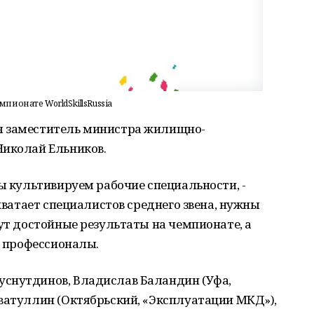
пионате WorldSkillsRussia
я заместитель министра жилищно-
Николай Ельников.
мы культивируем рабочие специальности, -
 хватает специалистов среднего звена, нужны
жут достойные результаты на чемпионате, а
т профессионалы.
снутдинов, Владислав Баландин (Уфа,
хватуллин (Октябрьский, «Эксплуатации МКД»),