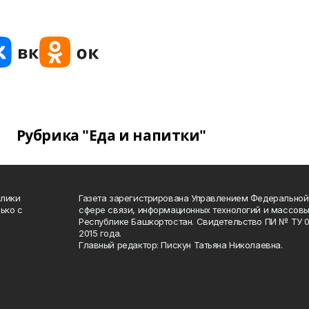
Рубрика "Еда и напитки"
блики
Газета зарегистрирована Управлением Федеральной
ько с
сфере связи, информационных технологий и массов
Республике Башкортостан. Свидетельство ПИ № ТУ 02
2015 года.
Главный редактор: Пискун Татьяна Николаевна.