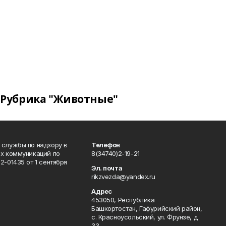
Рубрика "Животные"
 службы по надзору в
Телефон
ых коммуникаций по
8(34740)2-19-21
-01435 от 1 сентября
Эл. почта
rikzvezda@yandex.ru
Адрес
453050, Республика
Башкортостан, Гафурийский район,
с. Красноусольский, ул. Фрунзе, д.
33.