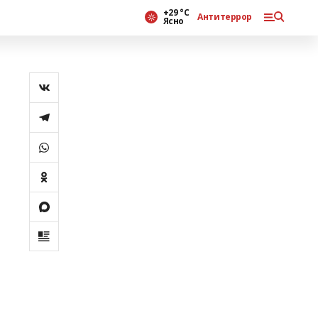
+29 °С
Антитеррор
Ясно