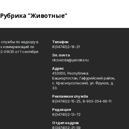
Рубрика "Животные"
 службы по надзору в
Телефон
ых коммуникаций по
8(34740)2-19-21
-01435 от 1 сентября
Эл. почта
rikzvezda@yandex.ru
Адрес
453050, Республика
Башкортостан, Гафурийский район,
с. Красноусольский, ул. Фрунзе, д.
33.
Рекламная служба
8(34740)2-15-25, 8-903-354-69-11
Редакция
8(34740)2-13-72
Отдел кадров
8(34740)2-21-59