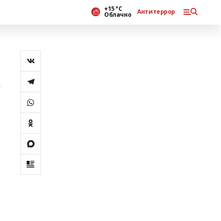
+15 °С
Антитеррор
Облачно
х