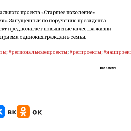
рального проекта «Старшее поколение»
ия». Запущенный по поручению президента
ект предполагает повышение качества жизни
 приема одиноких граждан в семьи.
кты
;
#региональныепроекты
;
#регпроекты
;
#нацпроек
bash.news