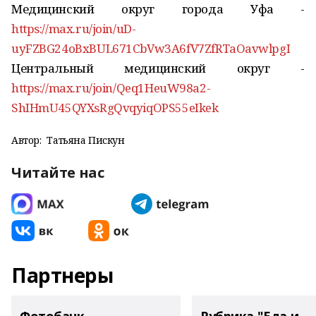
Медицинский округ города Уфа -
https://max.ru/join/uD-
uyFZBG24oBxBUL671CbVw3A6fV7ZfRTaOavwlpgI
Центральный медицинский округ -
https://max.ru/join/Qeq1HeuW98a2-
ShIHmU45QYXsRgQvqyiqOPS55eIkek
Автор:
Татьяна Пискун
Читайте нас
Партнеры