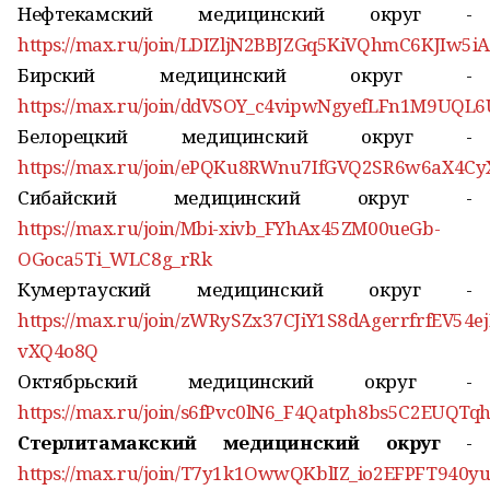
Нефтекамский медицинский округ -
https://max.ru/join/LDIZljN2BBJZGq5KiVQhmC6KJIw5
Бирский медицинский округ -
https://max.ru/join/ddVSOY_c4vipwNgyefLFn1M9UQL
Белорецкий медицинский округ -
https://max.ru/join/ePQKu8RWnu7IfGVQ2SR6w6aX4C
Сибайский медицинский округ -
https://max.ru/join/Mbi-xivb_FYhAx45ZM00ueGb-
OGoca5Ti_WLC8g_rRk
Кумертауский медицинский округ -
https://max.ru/join/zWRySZx37CJiY1S8dAgerrfrfEV54e
vXQ4o8Q
Октябрьский медицинский округ -
https://max.ru/join/s6fPvc0lN6_F4Qatph8bs5C2EUQT
Стерлитамакский медицинский округ
-
https://max.ru/join/T7y1k1OwwQKblIZ_io2EFPFT940y