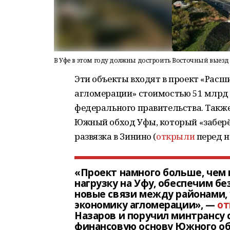
В Уфе в этом году должны достроить Восточный выез
Эти объекты входят в проект «Рас
агломерации» стоимостью 51 млрд 
федерального правительства. Такж
Южный обход Уфы, который «заберё
развязка в Зинино (
открыли
перед н
«Проект намного больше, чем 
нагрузку на Уфу, обеспечим б
новые связи между районами, у
экономику агломерации», —
от
Назаров и поручил минтрансу 
финансовую основу Южного об