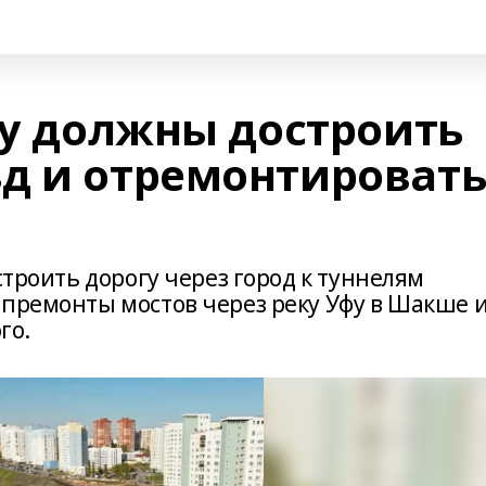
ду должны достроить
д и отремонтироват
строить дорогу через город к туннелям
апремонты мостов через реку Уфу в Шакше 
го.