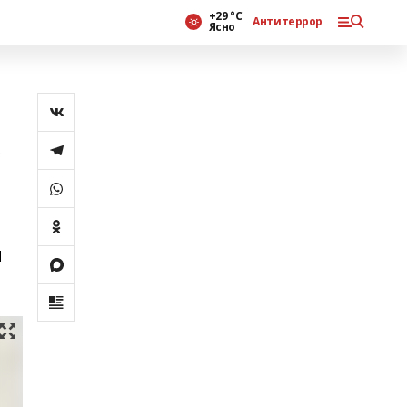
+29 °С
Антитеррор
Ясно
ь
и