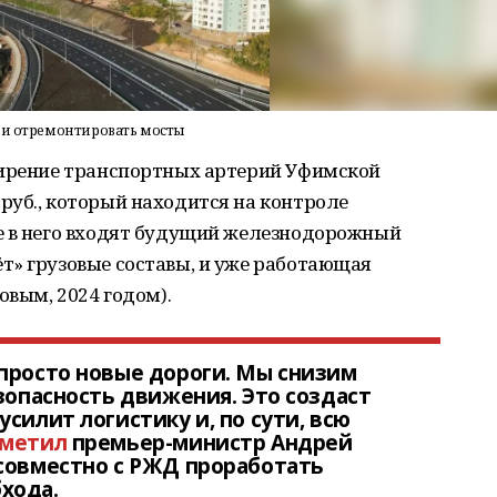
д и отремонтировать мосты
ширение транспортных артерий Уфимской
руб., который находится на контроле
е в него входят будущий железнодорожный
т» грузовые составы, и уже работающая
овым, 2024 годом).
просто новые дороги. Мы снизим
езопасность движения. Это создаст
силит логистику и, по сути, всю
метил
премьер-министр Андрей
совместно с РЖД проработать
хода.