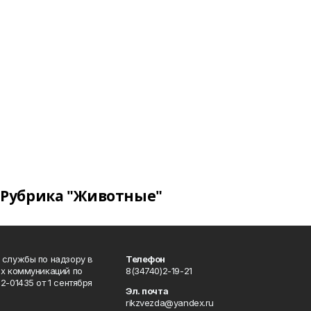
Рубрика "Животные"
 службы по надзору в
Телефон
ых коммуникаций по
8(34740)2-19-21
-01435 от 1 сентября
Эл. почта
rikzvezda@yandex.ru