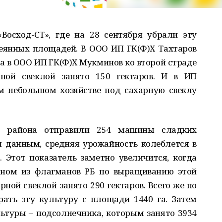
осход-СТ», где на 28 сентября убрали эту
асеянных площадей. В ООО ИП ГК(Ф)Х Тахтаров
 а в ООО ИП ГК(Ф)Х Мукминов ко второй страде
рной свеклой занято 150 гектаров. И в ИП
м небольшом хозяйстве под сахарную свеклу
з района отправили 254 машины сладких
 данным, средняя урожайность колеблется в
. Этот показатель заметно увеличится, когда
одном из флагманов РБ по выращиванию этой
рной свеклой занято 290 гектаров. Всего же по
рать эту культуру с площади 1440 га. Затем
ьтуры – подсолнечника, которым занято 3934