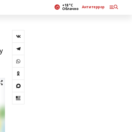
+18 °С
Антитеррор
Облачно
у