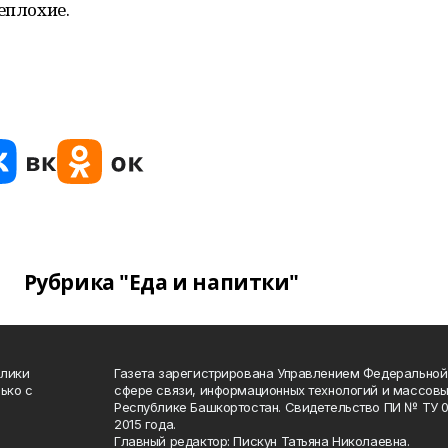
еплохие.
Рубрика "Еда и напитки"
блики
Газета зарегистрирована Управлением Федеральной
ько с
сфере связи, информационных технологий и массов
Республике Башкортостан. Свидетельство ПИ № ТУ 02
2015 года.
Главный редактор: Пискун Татьяна Николаевна.