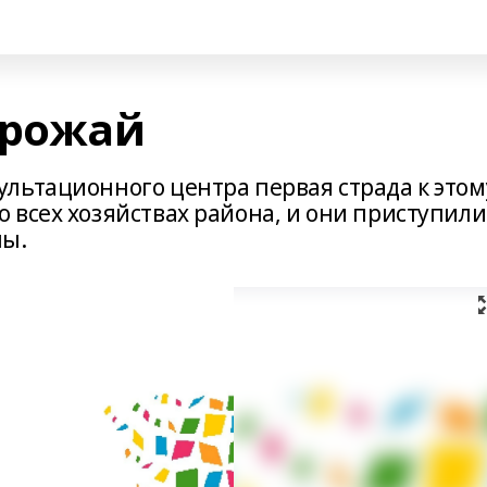
урожай
льтационного центра первая страда к этом
 всех хозяйствах района, и они приступили
лы.