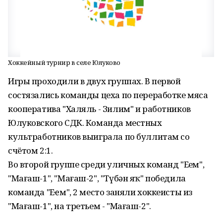
Хоккейный турнир в селе Юлуково
Игры проходили в двух группах. В первой
состязались команды цеха по переработке мяса
кооператива "Халяль - Зилим" и работников
Юлуковского СДК. Команда местных
культработников выиграла по буллитам со
счётом 2:1.
Во второй группе среди уличных команд "Еҙем",
"Мағаш-1", "Мағаш-2", "Түбән яҡ" победила
команда "Еҙҽм", 2 место заняли хоккеисты из
"Мағаш-1", на третьем - "Мағаш-2".