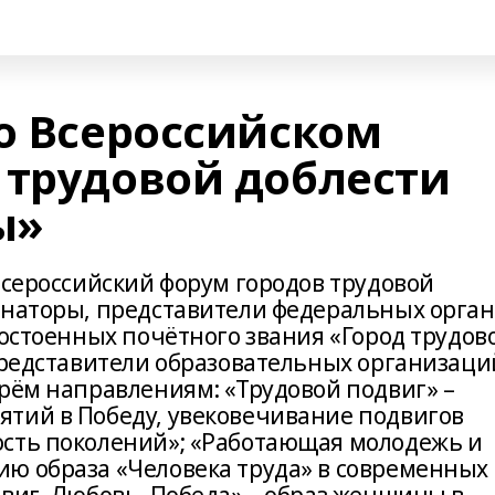
во Всероссийском
 трудовой доблести
ы»
Всероссийский форум городов трудовой
рнаторы, представители федеральных орга
достоенных почётного звания «Город трудов
 представители образовательных организаци
трём направлениям: «Трудовой подвиг» –
тий в Победу, увековечивание подвигов
ость поколений»; «Работающая молодежь и
ю образа «Человека труда» в современных