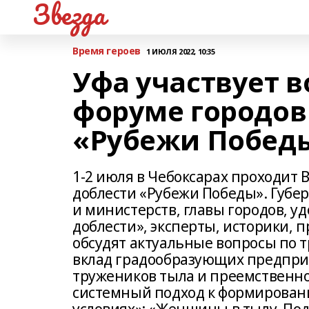
Звезда
Время героев
1 ИЮЛЯ 2022, 10:35
Уфа участвует 
форуме городов
«Рубежи Побед
1-2 июля в Чебоксарах проходит 
доблести «Рубежи Победы». Губе
и министерств, главы городов, у
доблести», эксперты, историки,
обсудят актуальные вопросы по 
вклад градообразующих предприя
тружеников тыла и преемственн
системный подход к формировани