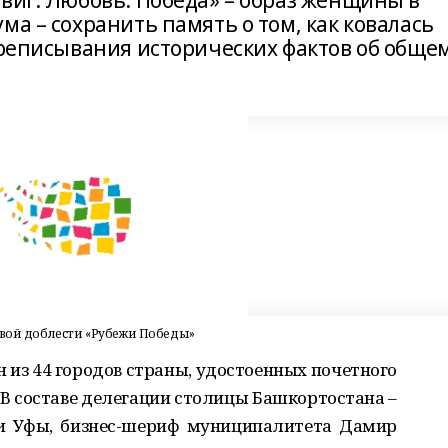
виг. Любовь. Победа» – образ женщины в
ма – сохранить память о том, как ковалась
ереписывания исторических фактов об обще
овой доблести «Рубежи Победы»
 из 44 городов страны, удостоенных почетного
 В составе делегации столицы Башкортостана –
и Уфы, бизнес-шериф муниципалитета Дамир