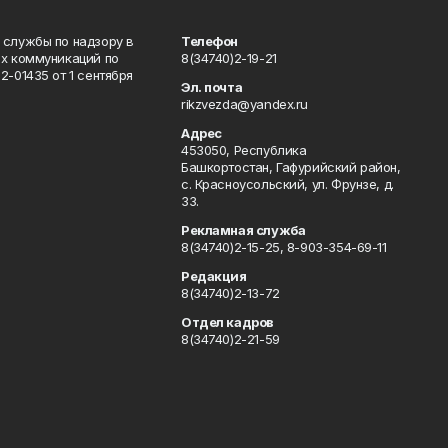
 службы по надзору в
Телефон
ых коммуникаций по
8(34740)2-19-21
-01435 от 1 сентября
Эл. почта
rikzvezda@yandex.ru
Адрес
453050, Республика
Башкортостан, Гафурийский район,
с. Красноусольский, ул. Фрунзе, д.
33.
Рекламная служба
8(34740)2-15-25, 8-903-354-69-11
Редакция
8(34740)2-13-72
Отдел кадров
8(34740)2-21-59