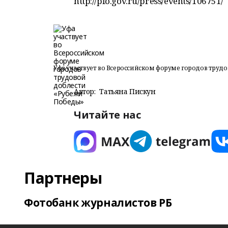
http://pfo.gov.ru/press/events/106751/
Уфа участвует во Всероссийском форуме городов труд
Автор:
Татьяна Пискун
Читайте нас
Партнеры
Фотобанк журналистов РБ