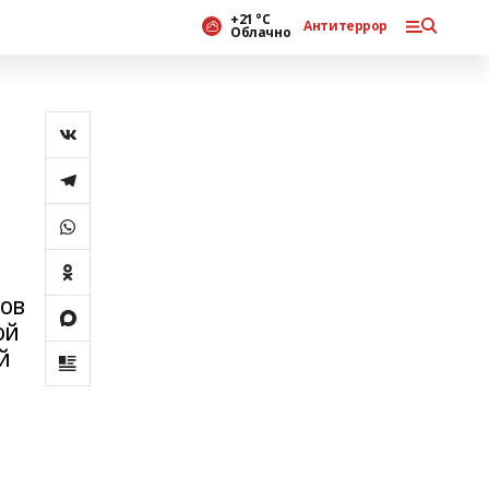
+21 °С
Антитеррор
Облачно
нов
ой
й