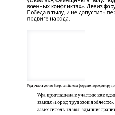
условиях»; «Женщины в тылу. Под
военных конфликтах». Девиз фору
Победа в тылу, и не допустить п
подвиге народа.
Уфа участвует во Всероссийском форуме городов труд
Уфа приглашена к участию как один
звания «Город трудовой доблести».
заместитель главы администраци