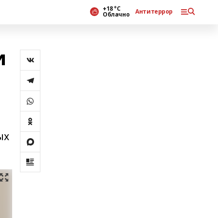
+18 °С
Антитеррор
Облачно
и
ых