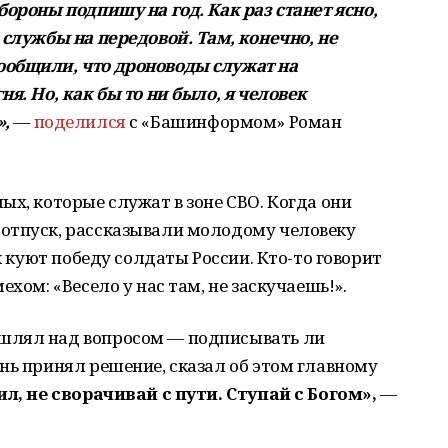
бороны подпишу на год. Как раз станет ясно,
 службы на передовой. Там, конечно, не
ообщили, что дроноводы служат на
я. Но, как бы то ни было, я человек
»,
—
поделился
с «Башинформом» Роман
ых, которые служат в зоне СВО. Когда они
отпуск, рассказывали молодому человеку
ак куют победу солдаты России. Кто-то говорит
ехом: «Весело у нас там, не заскучаешь!».
шлял над вопросом — подписывать ли
нь принял решение, сказал об этом главному
ил, не сворачивай с пути. Ступай с Богом»,
—