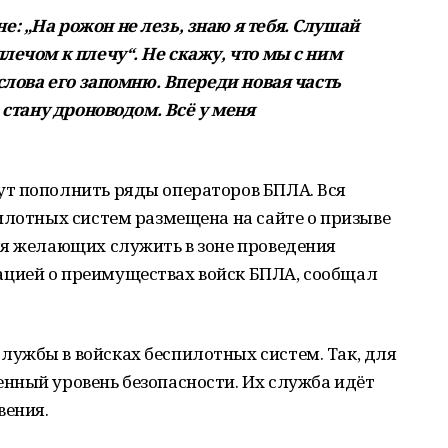
: „На рожон не лезь, знаю я тебя. Слушай
лечом к плечу“. Не скажу, что мы с ним
 слова его запомню. Впереди новая часть
 стану дроноводом. Всё у меня
т пополнить ряды операторов БПЛА. Вся
илотных систем размещена на сайте о призыве
ля желающих служить в зоне проведения
цией о преимуществах войск БПЛА, сообщал
ужбы в войсках беспилотных систем. Так, для
нный уровень безопасности. Их служба идёт
вения.