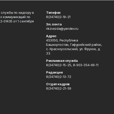
 службы по надзору в
Телефон
ых коммуникаций по
8(34740)2-19-21
-01435 от 1 сентября
Эл. почта
rikzvezda@yandex.ru
Адрес
453050, Республика
Башкортостан, Гафурийский район,
с. Красноусольский, ул. Фрунзе, д.
33.
Рекламная служба
8(34740)2-15-25, 8-903-354-69-11
Редакция
8(34740)2-13-72
Отдел кадров
8(34740)2-21-59