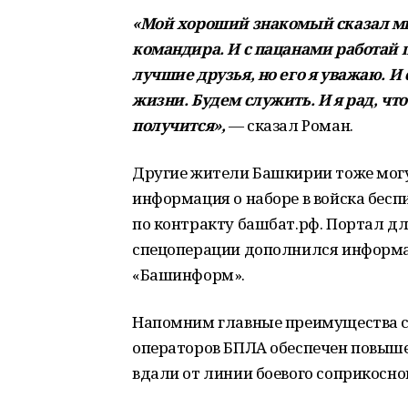
«Мой хороший знакомый сказал мне
командира. И с пацанами работай п
лучшие друзья, но его я уважаю. И
жизни. Будем служить. И я рад, что
получится»,
— сказал Роман.
Другие жители Башкирии тоже могу
информация о наборе в войска бесп
по контракту башбат.рф. Портал д
спецоперации дополнился информа
«Башинформ».
Напомним главные преимущества сл
операторов БПЛА обеспечен повыше
вдали от линии боевого соприкосно