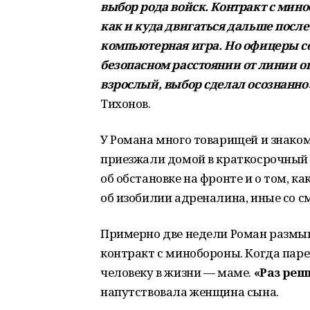
выбор рода войск. Контракт с мино
как и куда двигаться дальше после
компьютерная игра. Но офицеры с
безопасном расстоянии от линии огн
взрослый, выбор сделал осознанно
Тихонов.
У Романа много товарищей и знаком
приезжали домой в краткосрочный 
об обстановке на фронте и о том, к
об изобилии адреналина, иные со см
Примерно две недели Роман размы
контракт с минобороны. Когда паре
человеку в жизни — маме.
«Раз реш
напутствовала женщина сына.