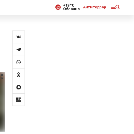
+19 °С
Антитеррор
Облачно