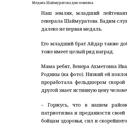
Медаль Шаймуратова для земляка
Наш земляк, младший лейтенант
генерала Шаймуратова. Вадим служ
далеко не первая медаль.
Его младший брат Айдар также доб
тоже имеет целый ряд наград.
Мама ребят, Венера Ахметовна Ив
Родины (на фото). Низкий ей покл
проработала фельдшером скорой 
другой знает истинную цену челове
– Горжусь, что в нашем район
патриотизма и преданности своей
бойцам здоровья, сил и скорейшег