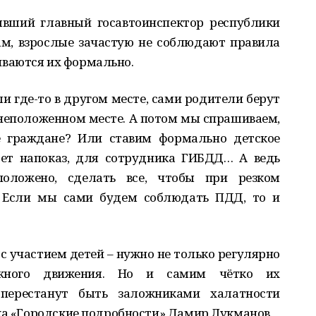
ывший главный госавтоинспектор республики
ам, взрослые зачастую не соблюдают правила
ваются их формально.
ли где-то в другом месте, сами родители берут
в неположенном месте. А потом мы спрашиваем,
е граждане? Или ставим формально детское
едет напоказ, для сотрудника ГИБДД… А ведь
оложено, сделать все, чтобы при резком
. Если мы сами будем соблюдать ПДД, то и
 с участием детей – нужно не только регулярно
жного движения. Но и самим чётко их
перестанут быть заложниками халатности
ска «Городские подробности» Дамир Лукманов.