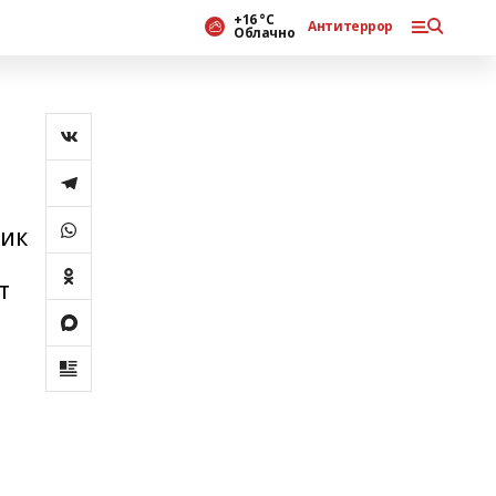
+16 °С
Антитеррор
Облачно
ник
т